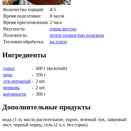
Количество порций:
4-5
Время подготовки:
8 часов
Время приготовления:
2 часа
Вкусность:
очень вкусно
Полезность:
почти полностью полезное
Тепловая обработка:
на плите
Ингредиенты
горох
- 400 г (колотый)
репа
- 350 г
лук репчатый
- 2 шт.
морковь
- 2 шт.
копчености
- 300 г
Дополнительные продукты
вода (3 л), масло растительное, укроп, зеленый лук, лавровый
лист, черный перец, соль (2 ч.л. без горки)